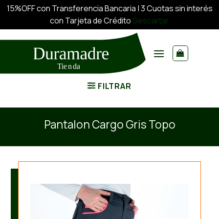
15%OFF con Transferencia Bancaria | 3 Cuotas sin interés
con Tarjeta de Crédito
Descartar
Saltar
al
contenido
FILTRAR
Pantalon Cargo Gris Topo