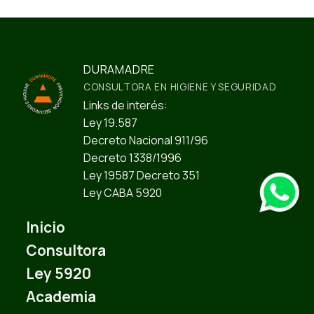
tiene
múltiples
variantes.
Las
opciones
DURAMADRE
se
CONSULTORA EN HIGIENE Y SEGURIDAD
pueden
Links de interés:
elegir
Ley 19.587
en
la
Decreto Nacional 911/96
página
Decreto 1338/1996
de
Ley 19587 Decreto 351
producto
Ley CABA 5920
Inicio
Consultora
Ley 5920
Academia